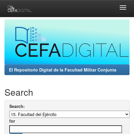
Skip
navigation
El Repositorio Digital de la Facultad Militar Conjunta
Search
Search:
for