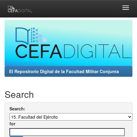
Skip
navigation
El Repositorio Digital de la Facultad Militar Conjunta
Search
Search:
for