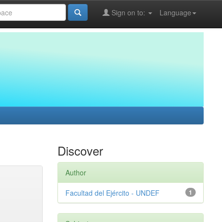
Sign on to:
Language
Discover
Author
Facultad del Ejército - UNDEF
1