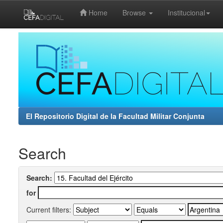
Home
Browse
Institucional
Skip
navigation
El Repositorio Digital de la Facultad Militar Conjunta
Search
Search:
for
Current filters: