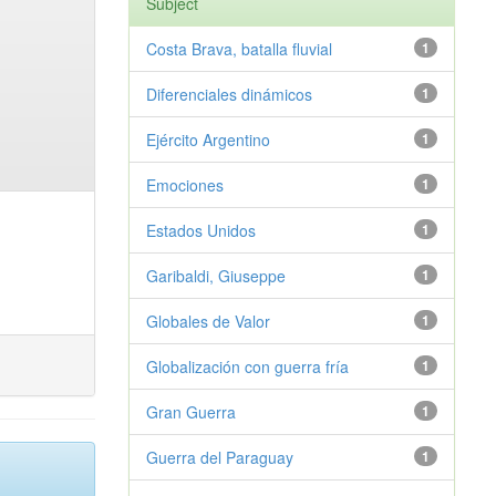
Subject
Costa Brava, batalla fluvial
1
Diferenciales dinámicos
1
Ejército Argentino
1
Emociones
1
Estados Unidos
1
Garibaldi, Giuseppe
1
Globales de Valor
1
Globalización con guerra fría
1
Gran Guerra
1
Guerra del Paraguay
1