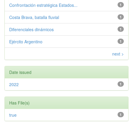
Confrontación estratégica Estados...
1
Costa Brava, batalla fluvial
1
Diferenciales dinámicos
1
Ejército Argentino
1
next >
Date issued
2022
1
Has File(s)
true
1