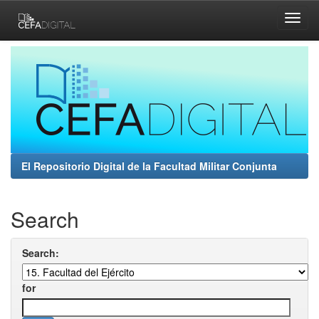
Skip
navigation
El Repositorio Digital de la Facultad Militar Conjunta
Search
Search:
for