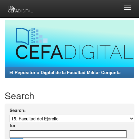
Skip
navigation
El Repositorio Digital de la Facultad Militar Conjunta
Search
Search:
for