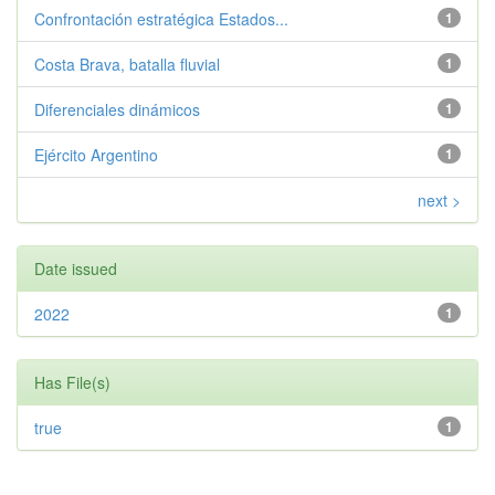
Confrontación estratégica Estados...
1
Costa Brava, batalla fluvial
1
Diferenciales dinámicos
1
Ejército Argentino
1
next >
Date issued
2022
1
Has File(s)
true
1