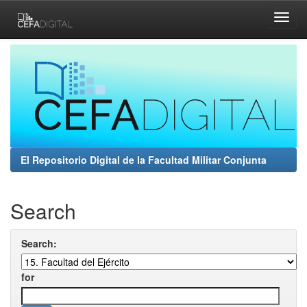
Skip
navigation
El Repositorio Digital de la Facultad Militar Conjunta
Search
Search:
for