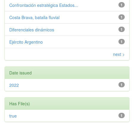
Confrontación estratégica Estados...
1
Costa Brava, batalla fluvial
1
Diferenciales dinámicos
1
Ejército Argentino
1
next >
Date issued
2022
1
Has File(s)
true
1