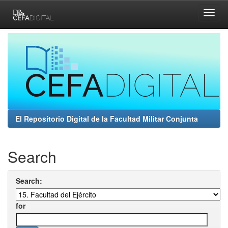
Skip
navigation
El Repositorio Digital de la Facultad Militar Conjunta
Search
Search:
for