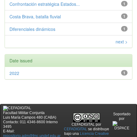
Confrontación estratégica Estados...
1
Costa Brava, batalla fluvial
1
Diferenciales dinámicos
1
next >
Date issued
2022
1
Facultad Militar Conjunta
Soportado
Luis María Campos 480 (CABA)
por
Contacto: 011 4346-8600 Interno
CEFADIGITAL
por
3495
CEFADIGITAL
se distribuye
E-Mail:
bajo una
Licencia Creative
repositorio.adm@fmc.undef.edu.ar