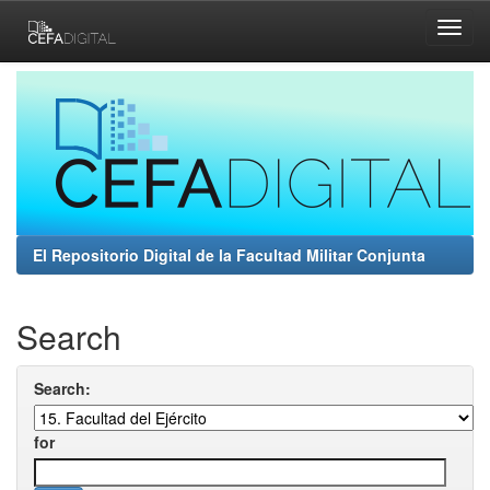
Skip
navigation
El Repositorio Digital de la Facultad Militar Conjunta
Search
Search:
for