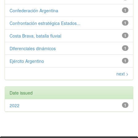
Confederación Argentina
1
Confrontación estratégica Estados...
1
Costa Brava, batalla fluvial
1
Diferenciales dinámicos
1
Ejército Argentino
1
next >
Date issued
2022
1