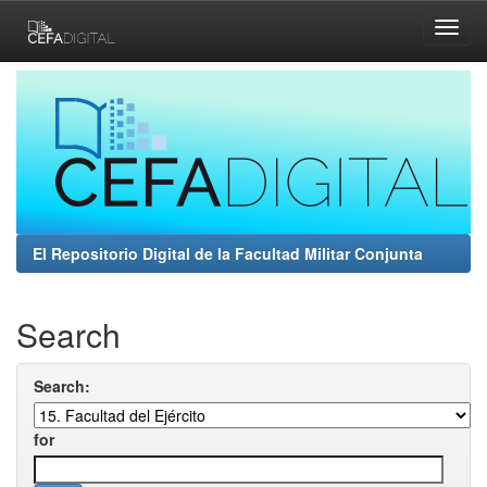
Skip
navigation
El Repositorio Digital de la Facultad Militar Conjunta
Search
Search:
for