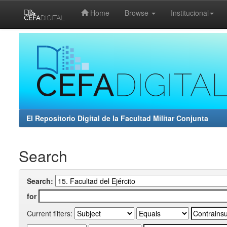
Home
Browse
Institucional
Skip
navigation
El Repositorio Digital de la Facultad Militar Conjunta
Search
Search:
for
Current filters: