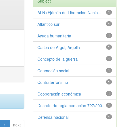
Subject
ALN (Ejército de Liberación Nacio...
1
Atlántico sur
1
Ayuda humanitaria
1
Casba de Argel, Argelia
1
Concepto de la guerra
1
Conmoción social
1
Contraterrorismo
1
Cooperación económica
1
Decreto de reglamentación 727/200...
1
Defensa nacional
1
1
next