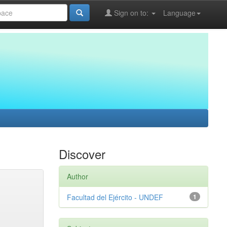
Sign on to:
Language
Discover
Author
Facultad del Ejército - UNDEF
1