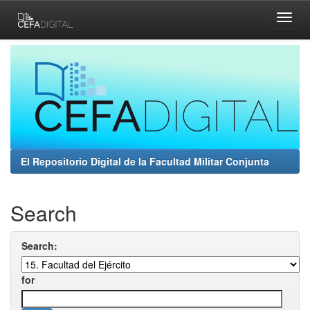
Skip
navigation
El Repositorio Digital de la Facultad Militar Conjunta
Search
Search:
for