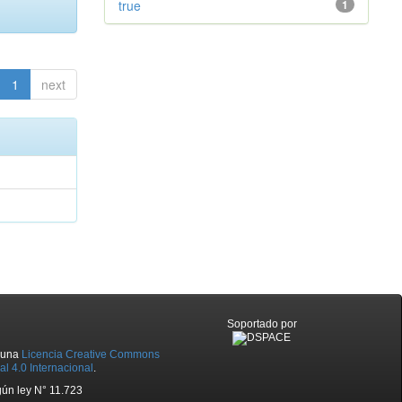
true
1
1
next
Soportado por
o una
Licencia Creative Commons
l 4.0 Internacional
.
ún ley N° 11.723