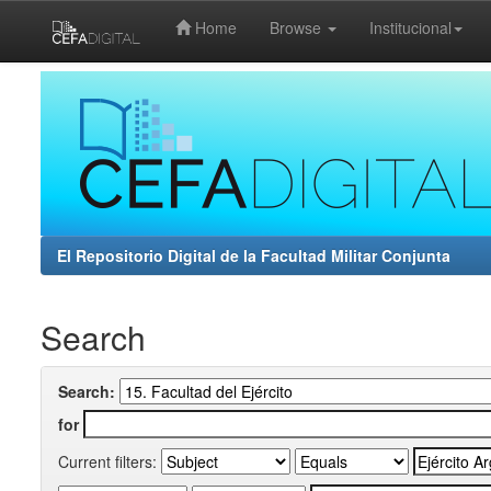
Home
Browse
Institucional
Skip
navigation
El Repositorio Digital de la Facultad Militar Conjunta
Search
Search:
for
Current filters: