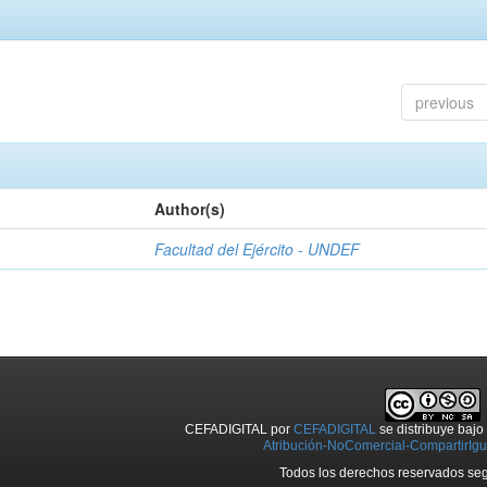
previous
Author(s)
Facultad del Ejército - UNDEF
CEFADIGITAL
por
CEFADIGITAL
se distribuye baj
Atribución-NoComercial-CompartirIgua
Todos los derechos reservados seg