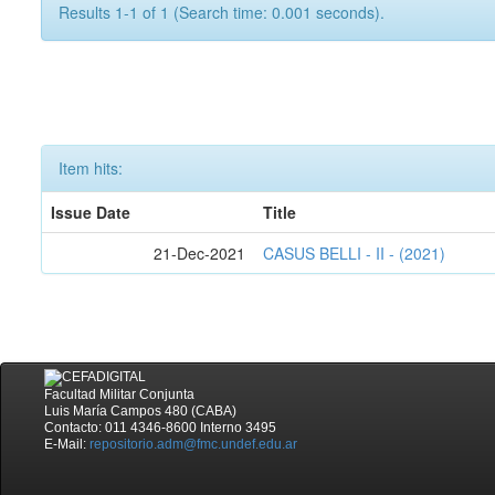
Results 1-1 of 1 (Search time: 0.001 seconds).
Item hits:
Issue Date
Title
21-Dec-2021
CASUS BELLI - II - (2021)
Facultad Militar Conjunta
Luis María Campos 480 (CABA)
Contacto: 011 4346-8600 Interno 3495
E-Mail:
repositorio.adm@fmc.undef.edu.ar