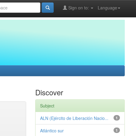
Sign on to:
Language
Discover
Subject
ALN (Ejército de Liberación Nacio...
1
Atlántico sur
1