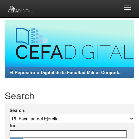
Skip
navigation
El Repositorio Digital de la Facultad Militar Conjunta
Search
Search:
for