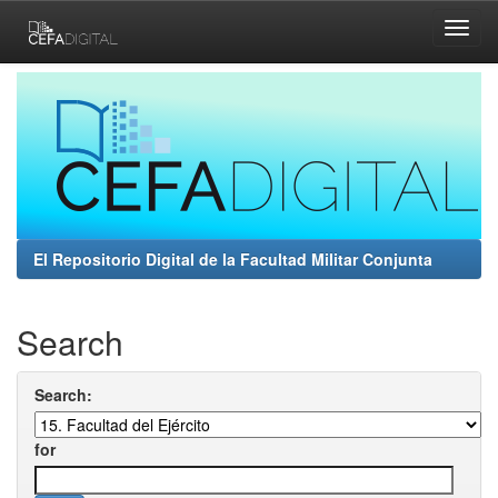
Skip
navigation
El Repositorio Digital de la Facultad Militar Conjunta
Search
Search:
for