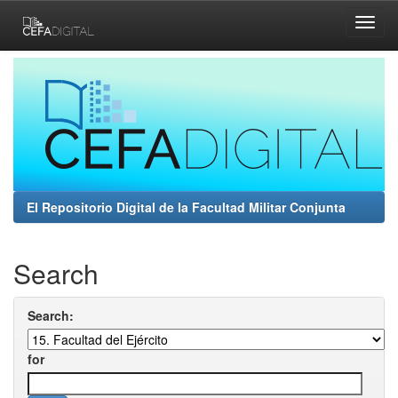
Skip
navigation
El Repositorio Digital de la Facultad Militar Conjunta
Search
Search:
for