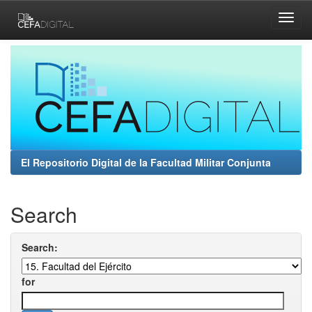
Skip
navigation
El Repositorio Digital de la Facultad Militar Conjunta
Search
Search:
for