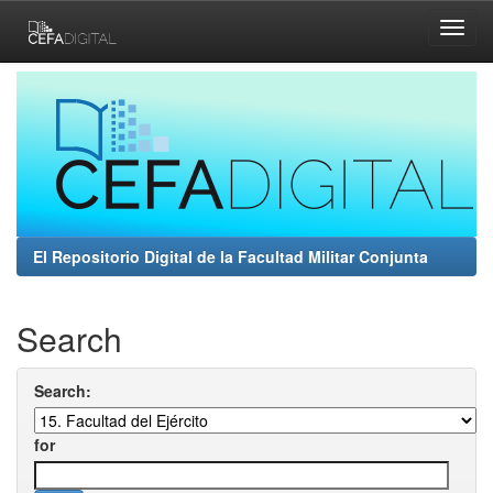
Skip
navigation
El Repositorio Digital de la Facultad Militar Conjunta
Search
Search:
for