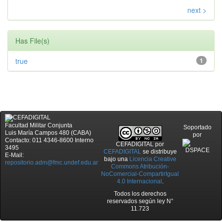
next >
Has File(s)
true
1
Facultad Militar Conjunta
Soportado
Luis María Campos 480 (CABA)
por
Contacto: 011 4346-8600 Interno
CEFADIGITAL
por
3495
CEFADIGITAL
se distribuye
E-Mail:
bajo una
Licencia Creative
repositorio.adm@fmc.undef.edu.ar
Commons Atribución-
NoComercial-CompartirIgual
4.0 Internacional
.
Todos los derechos
reservados según ley N°
11.723