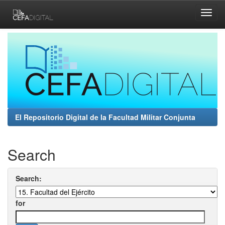
Skip
navigation
El Repositorio Digital de la Facultad Militar Conjunta
Search
Search:
for