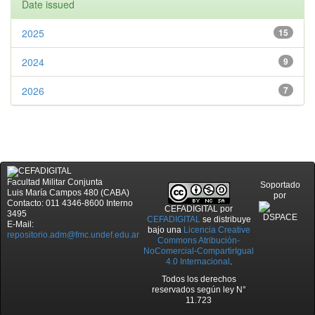
Date issued
2025
15
2024
9
2026
7
Facultad Militar Conjunta
Soportado
Luis María Campos 480 (CABA)
por
Contacto: 011 4346-8600 Interno
CEFADIGITAL
por
3495
CEFADIGITAL
se distribuye
E-Mail:
bajo una
Licencia Creative
repositorio.adm@fmc.undef.edu.ar
Commons Atribución-
NoComercial-CompartirIgual
4.0 Internacional
.
Todos los derechos
reservados según ley N°
11.723