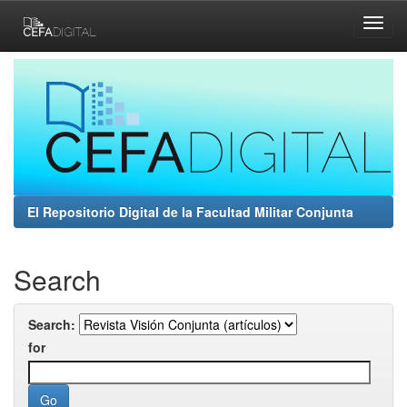
Skip
navigation
El Repositorio Digital de la Facultad Militar Conjunta
Search
Search:
for