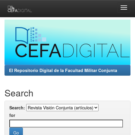
Skip
navigation
El Repositorio Digital de la Facultad Militar Conjunta
Search
Search:
for