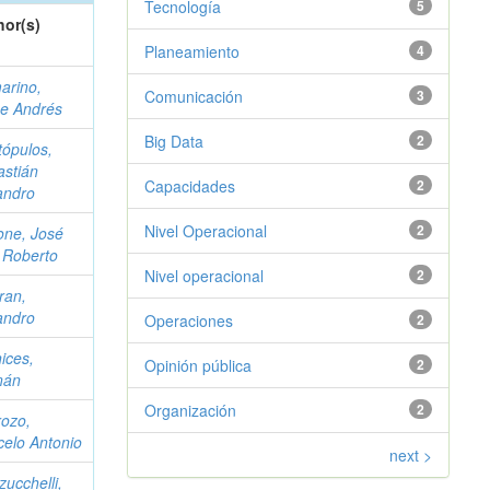
Tecnología
5
hor(s)
Planeamiento
4
arino,
Comunicación
3
ge Andrés
Big Data
2
ópulos,
stián
Capacidades
2
andro
Nivel Operacional
2
one, José
 Roberto
Nivel operacional
2
ran,
andro
Operaciones
2
ices,
Opinión pública
2
nán
Organización
2
ozo,
elo Antonio
next >
ucchelli,