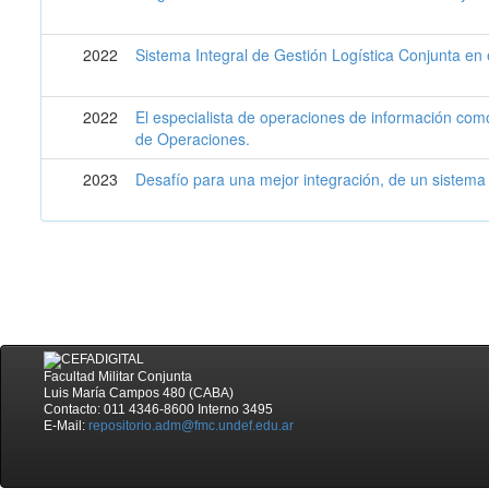
2022
Sistema Integral de Gestión Logística Conjunta en
2022
El especialista de operaciones de información co
de Operaciones.
2023
Desafío para una mejor integración, de un sistema
Facultad Militar Conjunta
Luis María Campos 480 (CABA)
Contacto: 011 4346-8600 Interno 3495
E-Mail:
repositorio.adm@fmc.undef.edu.ar