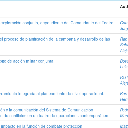
Aut
e exploración conjunto, dependiente del Comandante del Teatro
Cam
Jor
el proceso de planificación de la campaña y desarrollo de las
Rapt
Seba
Alej
ito de acción militar conjunta.
Bov
Luis
Past
Alej
rramienta integrada al planeamiento de nivel operacional.
Born
Her
ación y la comunicación del Sistema de Comunicación
Pedr
jo de conflictos en un teatro de operaciones contemporáneo.
Marc
u impacto en la función de combate protección
Mazz