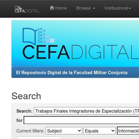
Home
Browse
Institucional
Skip
navigation
El Repositorio Digital de la Facultad Militar Conjunta
Search
Search:
for
Current filters: