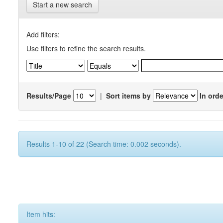
Start a new search
Add filters:
Use filters to refine the search results.
Results/Page
|
Sort items by
In orde
Results 1-10 of 22 (Search time: 0.002 seconds).
Item hits: