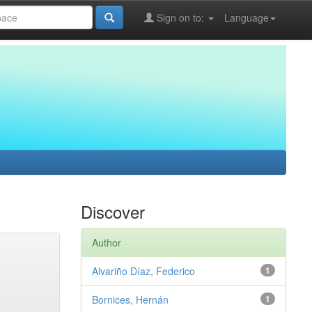
Sign on to:
Language
Discover
Author
Alvariño Díaz, Federico
1
Bornices, Hernán
1