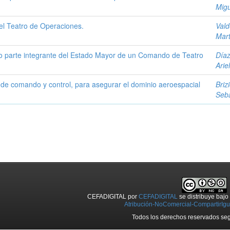
Migu
 el Teatro de Operaciones.
Vald
Mart
mo parte integrante del Estado Mayor de un Comando de Teatro
Díaz
Ariel
 de comando y control, para asegurar el dominio aeroespacial
Brizi
Seba
CEFADIGITAL
por
CEFADIGITAL
se distribuye baj
Atribución-NoComercial-CompartirIgua
Todos los derechos reservados seg