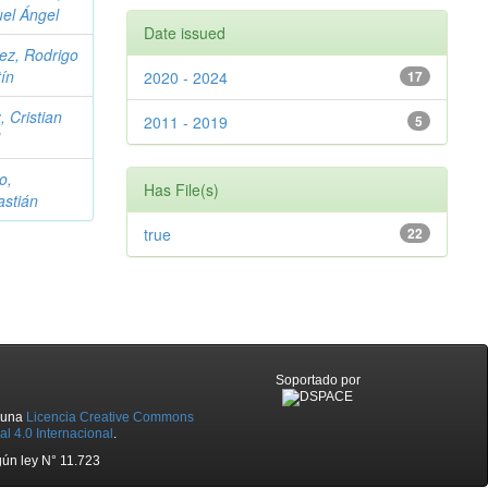
el Ángel
Date issued
ez, Rodrigo
ín
2020 - 2024
17
, Cristian
2011 - 2019
5
o,
Has File(s)
stián
true
22
Soportado por
o una
Licencia Creative Commons
l 4.0 Internacional
.
ún ley N° 11.723