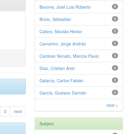
Bovone, José Luis Roberto
1
Brizio, Sebastián
1
Cafaro, Nicolás Héctor
1
Camarino, Jorge Andrés
1
Cardoso Nonato, Marcos Paulo
1
Díaz, Cristian Ariel
1
Galarza, Carlos Fabián
1
García, Gustavo Damián
1
next >
3
next
Subject