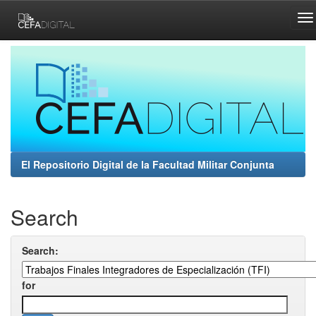
Skip
navigation
El Repositorio Digital de la Facultad Militar Conjunta
Search
Search:
for