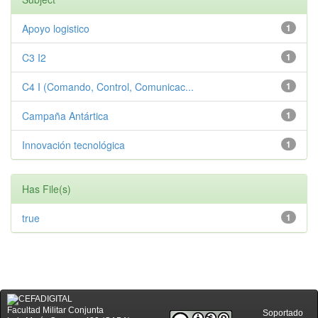
Apoyo logistico
1
C3 I2
1
C4 I (Comando, Control, Comunicac...
1
Campaña Antártica
1
Innovación tecnológica
1
Has File(s)
true
1
Facultad Militar Conjunta
Soportado