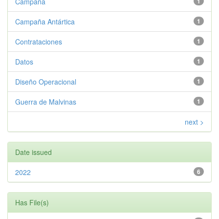
Campaña
1
Campaña Antártica
1
Contrataciones
1
Datos
1
Diseño Operacional
1
Guerra de Malvinas
1
next >
Date issued
2022
6
Has File(s)