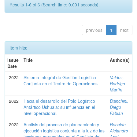
Results 1-6 of 6 (Search time: 0.001 seconds).
previous
1
next
Item hits:
Issue
Title
Author(s)
Date
2022
Sistema Integral de Gestión Logística
Valdez,
Conjunta en el Teatro de Operaciones.
Rodrigo
Martín
2022
Hacia el desarrollo del Polo Logístico
Bianchini,
Antártico Ushuaia: su influencia en el
Diego
nivel operacional.
Fabián
2022
Análisis del proceso de planeamiento y
Recalde,
ejecución logística conjunta a la luz de las
Alejandro
lecciones aprendidas en el Conflicto del
Ariel