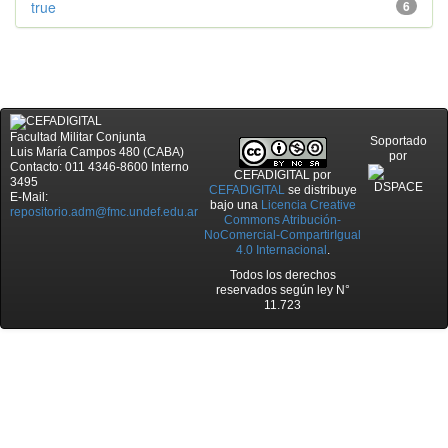
true
6
Facultad Militar Conjunta
Soportado
Luis María Campos 480 (CABA)
por
Contacto: 011 4346-8600 Interno
CEFADIGITAL
por
3495
CEFADIGITAL
se distribuye
E-Mail:
bajo una
Licencia Creative
repositorio.adm@fmc.undef.edu.ar
Commons Atribución-
NoComercial-CompartirIgual
4.0 Internacional
.
Todos los derechos
reservados según ley N°
11.723