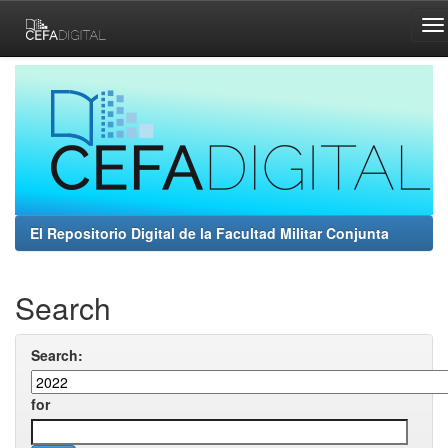
Skip
navigation
El Repositorio Digital de la Facultad Militar Conjunta
Search
Search:
for