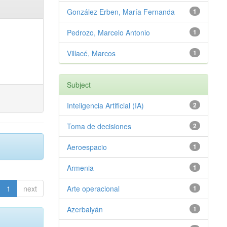
González Erben, María Fernanda
1
Pedrozo, Marcelo Antonio
1
Villacé, Marcos
1
Subject
Inteligencia Artificial (IA)
2
Toma de decisiones
2
Aeroespacio
1
Armenia
1
1
next
Arte operacional
1
Azerbaiyán
1