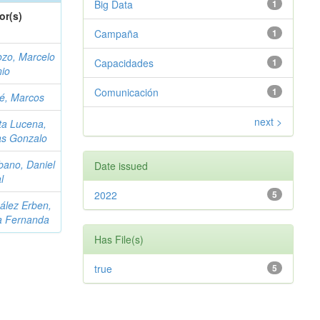
Big Data
1
or(s)
Campaña
1
ozo, Marcelo
Capacidades
1
nio
Comunicación
1
cé, Marcos
next >
ta Lucena,
as Gonzalo
bano, Daniel
Date issued
l
2022
5
ález Erben,
a Fernanda
Has File(s)
true
5