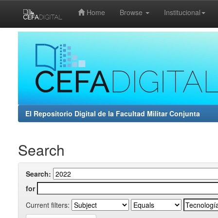
Home
Browse
Institucional
Skip
navigation
El Repositorio Digital de la Facultad Militar Conjunta
Search
Search:
for
Current filters: