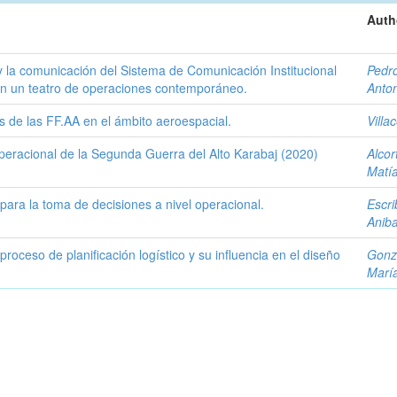
Auth
 y la comunicación del Sistema de Comunicación Institucional
Pedr
en un teatro de operaciones contemporáneo.
Anto
es de las FF.AA en el ámbito aeroespacial.
Villa
operacional de la Segunda Guerra del Alto Karabaj (2020)
Alcor
Matí
 para la toma de decisiones a nivel operacional.
Escri
Aniba
roceso de planificación logístico y su influencia en el diseño
Gonz
Marí