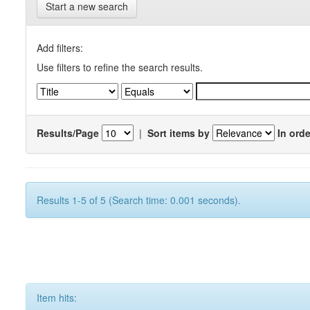
Start a new search
Add filters:
Use filters to refine the search results.
Results/Page
|
Sort items by
In orde
Results 1-5 of 5 (Search time: 0.001 seconds).
Item hits: