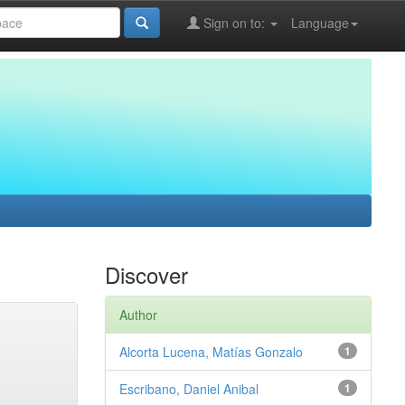
Sign on to:
Language
Discover
Author
Alcorta Lucena, Matías Gonzalo
1
Escribano, Daniel Anibal
1