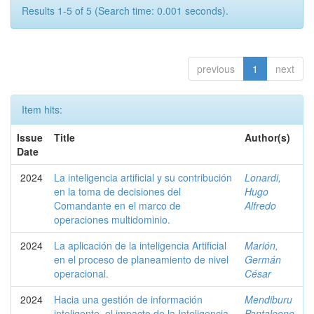
Results 1-5 of 5 (Search time: 0.001 seconds).
previous
1
next
Item hits:
Issue
Title
Author(s)
Date
2024
La inteligencia artificial y su contribución
Lonardi,
en la toma de decisiones del
Hugo
Comandante en el marco de
Alfredo
operaciones multidominio.
2024
La aplicación de la inteligencia Artificial
Marión,
en el proceso de planeamiento de nivel
Germán
operacional.
César
2024
Hacia una gestión de información
Mendiburu
inteligente, el impacto de la Inteligencia
Pantaleone,