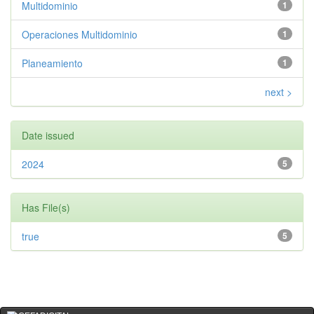
Multidominio
1
Operaciones Multidominio
1
Planeamiento
1
next >
Date issued
2024
5
Has File(s)
true
5