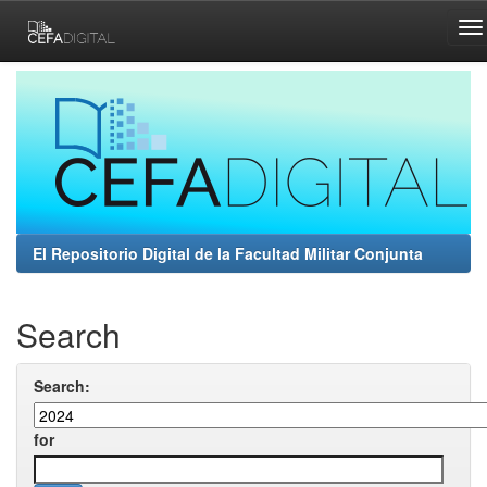
Skip
navigation
El Repositorio Digital de la Facultad Militar Conjunta
Search
Search:
for