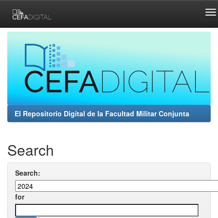
Skip
navigation
El Repositorio Digital de la Facultad Militar Conjunta
Search
Search:
for