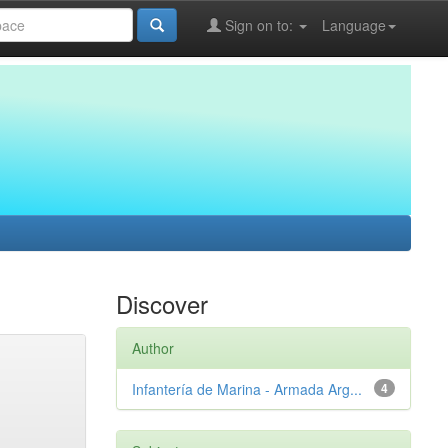
Sign on to:
Language
Discover
Author
Infantería de Marina - Armada Arg...
4