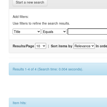
Start a new search
Add filters:
Use filters to refine the search results.
Results/Page
|
Sort items by
In orde
Results 1-4 of 4 (Search time: 0.004 seconds).
Item hits: