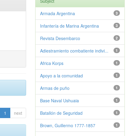
Subject
Armada Argentina
3
Infantería de Marina Argentina
3
Revista Desembarco
2
Adiestramiento combatiente indivi...
1
Africa Korps
1
Apoyo a la comunidad
1
Armas de puño
1
Base Naval Ushuaia
1
1
next
Batallón de Seguridad
1
Brown, Guillermo 1777-1857
1