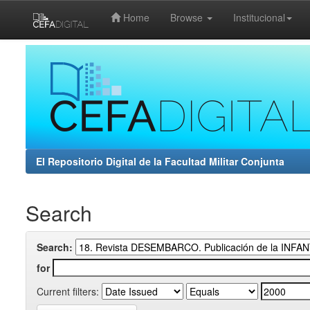
Home
Browse
Institucional
Skip
navigation
El Repositorio Digital de la Facultad Militar Conjunta
Search
Search:
for
Current filters: