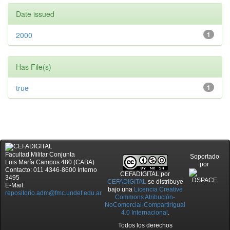
Date issued
2000
1
Has File(s)
true
1
Facultad Militar Conjunta
Soportado
Luis María Campos 480 (CABA)
por
Contacto: 011 4346-8600 Interno
CEFADIGITAL
por
3495
CEFADIGITAL
se distribuye
E-Mail:
bajo una
Licencia Creative
repositorio.adm@fmc.undef.edu.ar
Commons Atribución-
NoComercial-CompartirIgual
4.0 Internacional
.
Todos los derechos