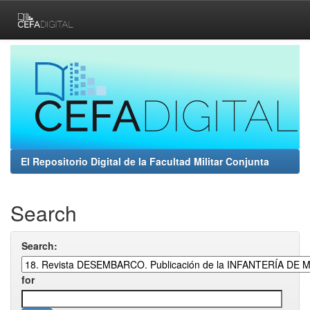
Skip
navigation
El Repositorio Digital de la Facultad Militar Conjunta
Search
Search:
for