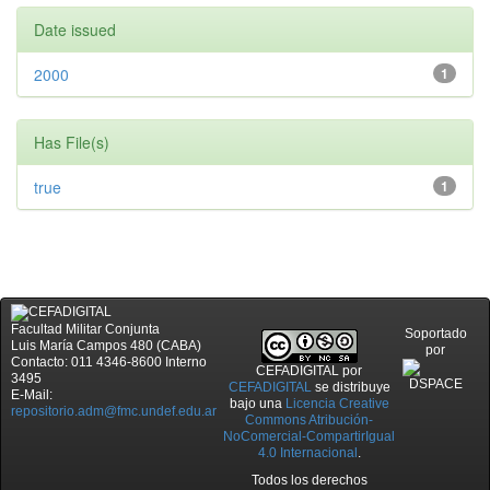
Date issued
2000
1
Has File(s)
true
1
Facultad Militar Conjunta
Soportado
Luis María Campos 480 (CABA)
por
Contacto: 011 4346-8600 Interno
CEFADIGITAL
por
3495
CEFADIGITAL
se distribuye
E-Mail:
bajo una
Licencia Creative
repositorio.adm@fmc.undef.edu.ar
Commons Atribución-
NoComercial-CompartirIgual
4.0 Internacional
.
Todos los derechos