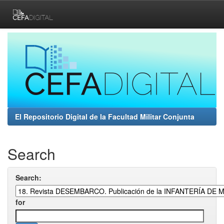
Skip
navigation
El Repositorio Digital de la Facultad Militar Conjunta
Search
Search:
for