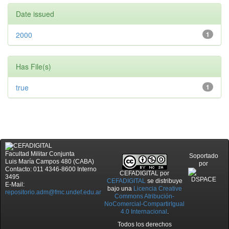
Date issued
2000
1
Has File(s)
true
1
Facultad Militar Conjunta
Soportado
Luis María Campos 480 (CABA)
por
Contacto: 011 4346-8600 Interno
CEFADIGITAL
por
3495
CEFADIGITAL
se distribuye
E-Mail:
bajo una
Licencia Creative
repositorio.adm@fmc.undef.edu.ar
Commons Atribución-
NoComercial-CompartirIgual
4.0 Internacional
.
Todos los derechos