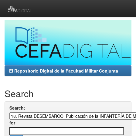
Skip
navigation
El Repositorio Digital de la Facultad Militar Conjunta
Search
Search:
for