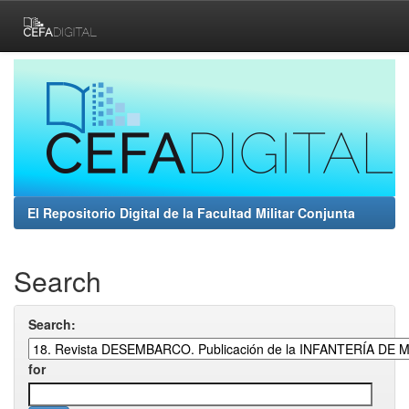
Skip
navigation
El Repositorio Digital de la Facultad Militar Conjunta
Search
Search:
for