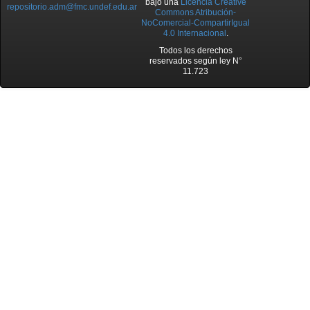
bajo una
Licencia Creative
repositorio.adm@fmc.undef.edu.ar
Commons Atribución-
NoComercial-CompartirIgual
4.0 Internacional
.
Todos los derechos
reservados según ley N°
11.723