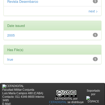
Revista Desembarco
1
next >
Date issued
2005
1
Has File(s)
true
1
Facultad Militar Conjunta
Soportado
Luis María Campos 480 (CABA)
por
Contacto: 011 4346-8600 Interno
CEFADIGITAL
por
3495
CEFADIGITAL
se distribuye
E-Mail: