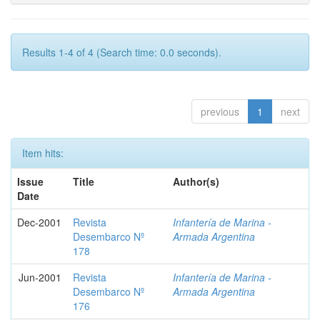
Results 1-4 of 4 (Search time: 0.0 seconds).
previous
1
next
Item hits:
Issue
Title
Author(s)
Date
Dec-2001
Revista
Infantería de Marina -
Desembarco Nº
Armada Argentina
178
Jun-2001
Revista
Infantería de Marina -
Desembarco Nº
Armada Argentina
176