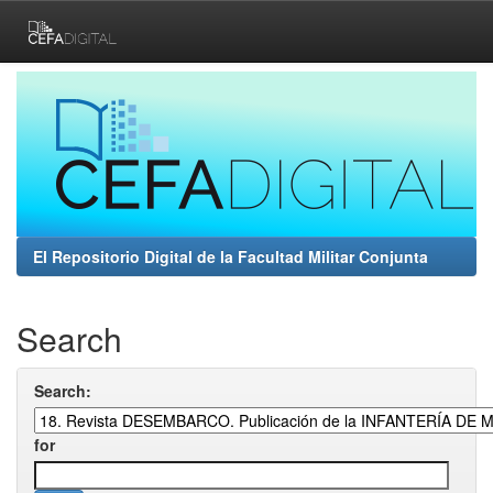
Skip
navigation
El Repositorio Digital de la Facultad Militar Conjunta
Search
Search:
for