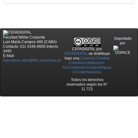
Facultad Militar Conjunta
Soportado
Luis María Campos 480 (CABA)
por
Contacto: 011 4346-8600 Interno
CEFADIGITAL
por
3495
CEFADIGITAL
se distribuye
E-Mail:
bajo una
Licencia Creative
repositorio.adm@fmc.undef.edu.ar
Commons Atribución-
NoComercial-CompartirIgual
4.0 Internacional
.
Todos los derechos
reservados según ley N°
11.723