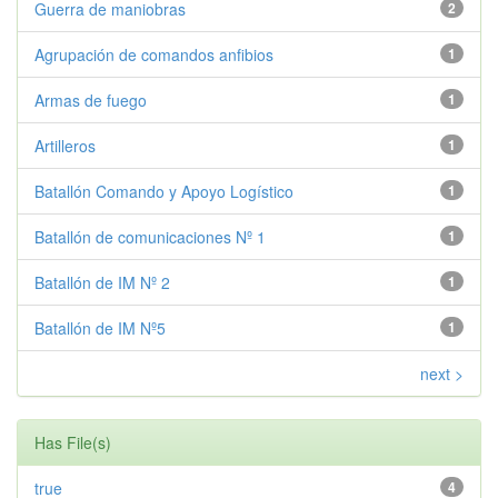
Guerra de maniobras
2
Agrupación de comandos anfibios
1
Armas de fuego
1
Artilleros
1
Batallón Comando y Apoyo Logístico
1
Batallón de comunicaciones Nº 1
1
Batallón de IM Nº 2
1
Batallón de IM Nº5
1
next >
Has File(s)
true
4