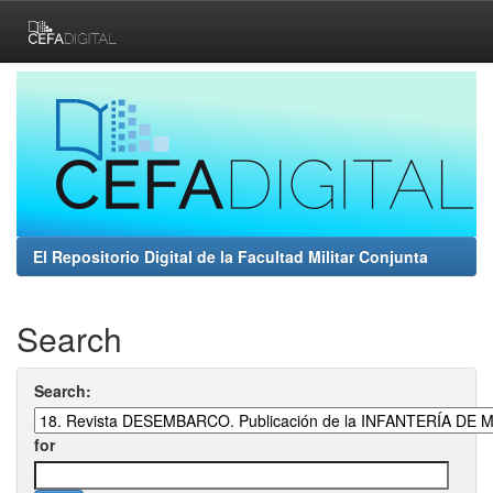
Skip
navigation
El Repositorio Digital de la Facultad Militar Conjunta
Search
Search:
for