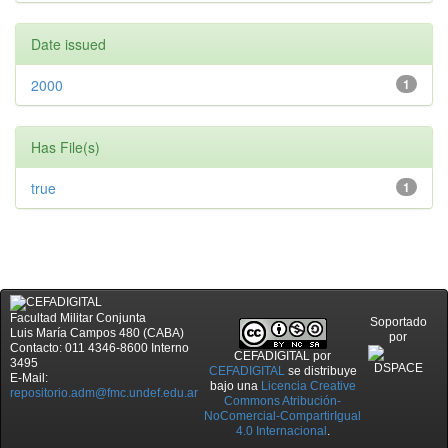
Date issued
2000
1
Has File(s)
true
1
Facultad Militar Conjunta
Soportado
Luis María Campos 480 (CABA)
por
Contacto: 011 4346-8600 Interno
CEFADIGITAL
por
3495
CEFADIGITAL
se distribuye
E-Mail:
bajo una
Licencia Creative
repositorio.adm@fmc.undef.edu.ar
Commons Atribución-
NoComercial-CompartirIgual
4.0 Internacional
.