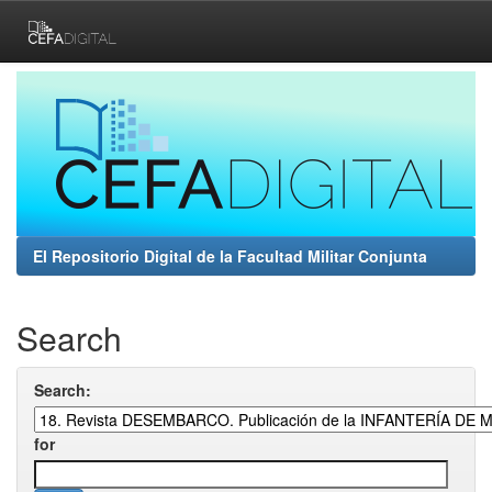
Skip
navigation
El Repositorio Digital de la Facultad Militar Conjunta
Search
Search:
for