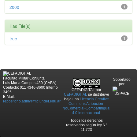
2000
1
Has File(s)
true
1
Facultad Militar Conjunta
Soportado
Luis María Campos 480 (CABA)
por
Contacto: 011 4346-8600 Interno
CEFADIGITAL
por
3495
CEFADIGITAL
se distribuye
E-Mail:
bajo una
Licencia Creative
repositorio.adm@fmc.undef.edu.ar
Commons Atribución-
NoComercial-CompartirIgual
4.0 Internacional
.
Todos los derechos
reservados según ley N°
11.723