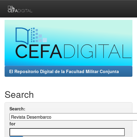
Skip
navigation
El Repositorio Digital de la Facultad Militar Conjunta
Search
Search:
for