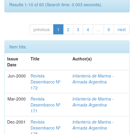
Results 1-10 of 60 (Search time: 0.003 seconds).
previous
1
2
3
4
...
6
next
Item hits:
Issue
Title
Author(s)
Date
Jun-2000
Revista
Infantería de Marina -
Desembarco Nº
Armada Argentina
172
Mar-2000
Revista
Infantería de Marina -
Desembarco Nº
Armada Argentina
171
Dec-2001
Revista
Infantería de Marina -
Desembarco Nº
Armada Argentina
178