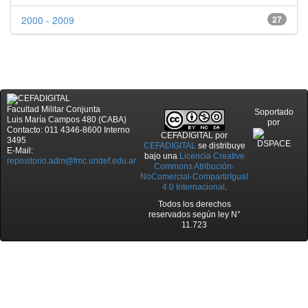
2000 - 2009
27
Facultad Militar Conjunta
Soportado
Luis María Campos 480 (CABA)
por
Contacto: 011 4346-8600 Interno
CEFADIGITAL
por
3495
CEFADIGITAL
se distribuye
E-Mail:
bajo una
Licencia Creative
repositorio.adm@fmc.undef.edu.ar
Commons Atribución-
NoComercial-CompartirIgual
4.0 Internacional
.
Todos los derechos
reservados según ley N°
11.723