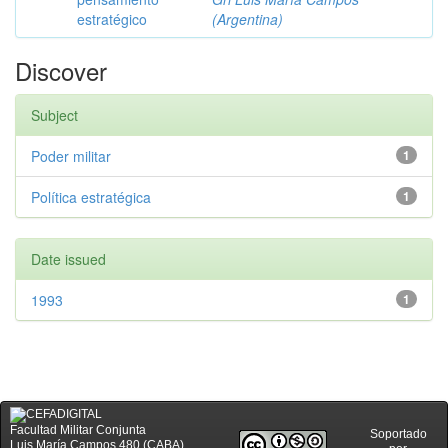
estratégico
(Argentina)
Discover
Subject
Poder militar
1
Política estratégica
1
Date issued
1993
1
Facultad Militar Conjunta
Soportado
Luis María Campos 480 (CABA)