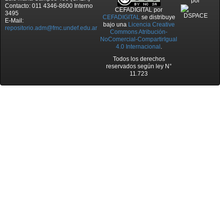
por
Contacto: 011 4346-8600 Interno
CEFADIGITAL
por
3495
CEFADIGITAL
se distribuye
E-Mail:
bajo una
Licencia Creative
repositorio.adm@fmc.undef.edu.ar
Commons Atribución-
NoComercial-CompartirIgual
4.0 Internacional
.
Todos los derechos
reservados según ley N°
11.723