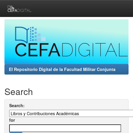
Skip
navigation
El Repositorio Digital de la Facultad Militar Conjunta
Search
Search:
for