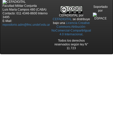
Facultad Militar Conjunta
Soportado
Luis María Campos 480 (CABA)
por
Contacto: 011 4346-8600 Interno
CEFADIGITAL
por
3495
CEFADIGITAL
se distribuye
E-Mail:
bajo una
Licencia Creative
repositorio.adm@fmc.undef.edu.ar
Commons Atribución-
NoComercial-CompartirIgual
4.0 Internacional
.
Todos los derechos
reservados según ley N°
11.723