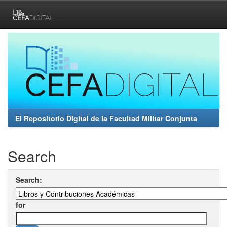
Skip
navigation
El Repositorio Digital de la Facultad Militar Conjunta
Search
Search:
for