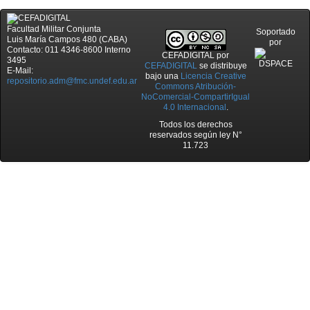
Facultad Militar Conjunta
Soportado
Luis María Campos 480 (CABA)
por
Contacto: 011 4346-8600 Interno
CEFADIGITAL
por
3495
CEFADIGITAL
se distribuye
E-Mail:
bajo una
Licencia Creative
repositorio.adm@fmc.undef.edu.ar
Commons Atribución-
NoComercial-CompartirIgual
4.0 Internacional
.
Todos los derechos
reservados según ley N°
11.723