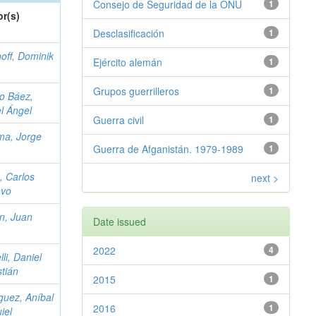
Consejo de Seguridad de la ONU
1
r(s)
Desclasificación
1
off, Dominik
Ejército alemán
1
Grupos guerrilleros
1
o Báez,
l Ángel
Guerra civil
1
ma, Jorge
Guerra de Afganistán. 1979-1989
1
 Carlos
next >
avo
n, Juan
Date issued
2022
4
li, Daniel
tián
2015
1
guez, Aníbal
2016
1
iel