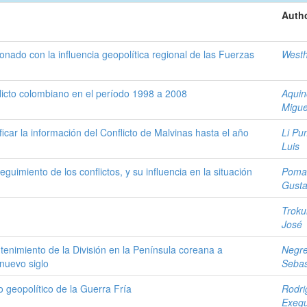
Autho
onado con la influencia geopolítica regional de las Fuerzas
Westh
nflicto colombiano en el período 1998 a 2008
Aquin
Migue
icar la información del Conflicto de Malvinas hasta el año
Li Pu
Luis
guimiento de los conflictos, y su influencia en la situación
Poma,
Gust
Troku
José
antenimiento de la División en la Península coreana a
Negrel
 nuevo siglo
Sebas
 geopolítico de la Guerra Fría
Rodri
Exequ