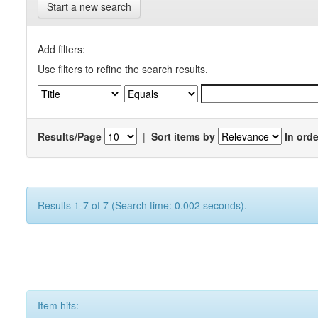
Start a new search
Add filters:
Use filters to refine the search results.
Results/Page
|
Sort items by
In orde
Results 1-7 of 7 (Search time: 0.002 seconds).
Item hits: