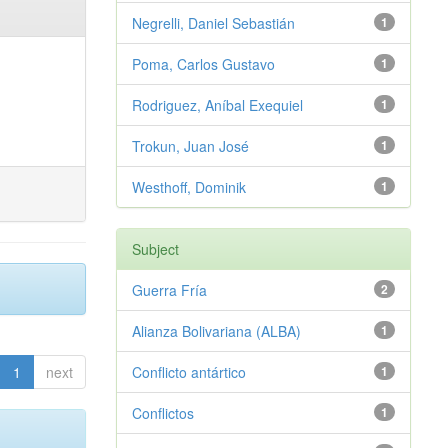
Negrelli, Daniel Sebastián
1
Poma, Carlos Gustavo
1
Rodriguez, Aníbal Exequiel
1
Trokun, Juan José
1
Westhoff, Dominik
1
Subject
Guerra Fría
2
Alianza Bolivariana (ALBA)
1
1
next
Conflicto antártico
1
Conflictos
1