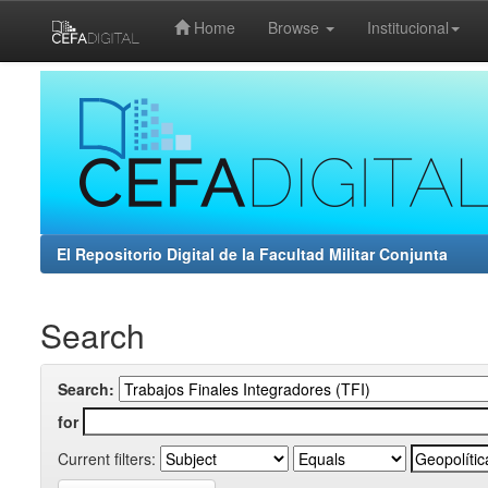
Home
Browse
Institucional
Skip
navigation
El Repositorio Digital de la Facultad Militar Conjunta
Search
Search:
for
Current filters: