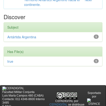
continente.
Discover
Subject
Antártida Argentina
1
Has File(s)
true
1
Facultad Militar Conjunta
Soportado
Luis María Campos 480 (CABA)
por
Contacto: 011 4346-8600 Interno
CEFADIGITAL
por
3495
CEFADIGITAL
se distribuye