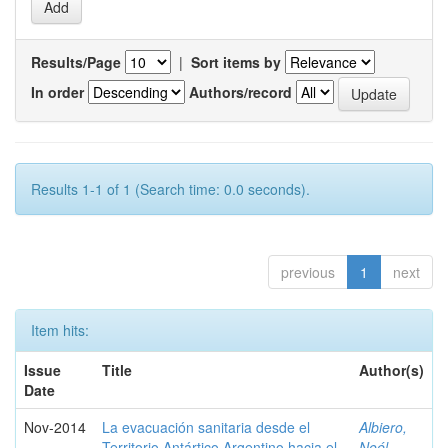
Results/Page
|
Sort items by
In order
Authors/record
Results 1-1 of 1 (Search time: 0.0 seconds).
previous
1
next
Item hits:
Issue
Title
Author(s)
Date
Nov-2014
La evacuación sanitaria desde el
Albiero,
Territorio Antártico Argentino hacia el
Noél