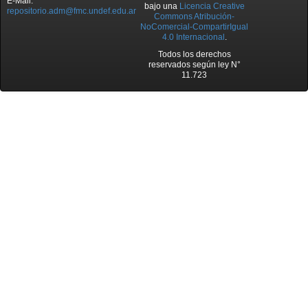
E-Mail:
bajo una
Licencia Creative
repositorio.adm@fmc.undef.edu.ar
Commons Atribución-
NoComercial-CompartirIgual
4.0 Internacional
.
Todos los derechos
reservados según ley N°
11.723