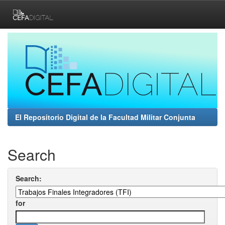
Skip
navigation
El Repositorio Digital de la Facultad Militar Conjunta
Search
Search:
for