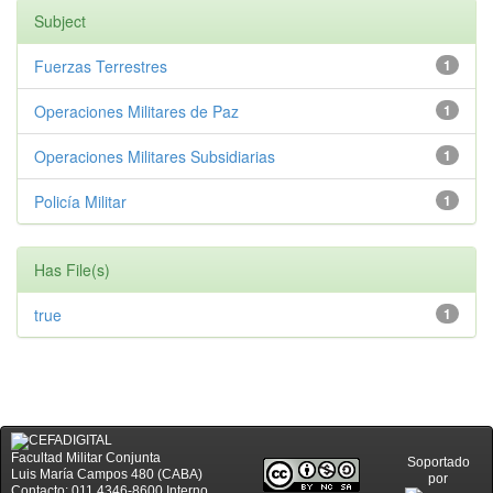
Subject
Fuerzas Terrestres
1
Operaciones Militares de Paz
1
Operaciones Militares Subsidiarias
1
Policía Militar
1
Has File(s)
true
1
Facultad Militar Conjunta
Soportado
Luis María Campos 480 (CABA)
por
Contacto: 011 4346-8600 Interno