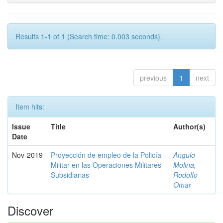
Results 1-1 of 1 (Search time: 0.003 seconds).
previous
1
next
Item hits:
Issue
Title
Author(s)
Date
Nov-2019
Proyección de empleo de la Policía
Angulo
Militar en las Operaciones Militares
Molina,
Subsidiarias
Rodolfo
Omar
Discover