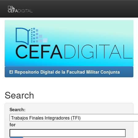
Skip
navigation
El Repositorio Digital de la Facultad Militar Conjunta
Search
Search:
for