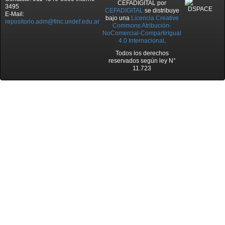
CEFADIGITAL
por
3495
CEFADIGITAL
se distribuye
E-Mail:
bajo una
Licencia Creative
repositorio.adm@fmc.undef.edu.ar
Commons Atribución-
NoComercial-CompartirIgual
4.0 Internacional
.
Todos los derechos
reservados según ley N°
11.723