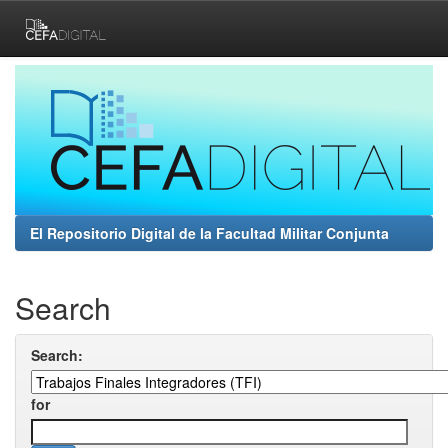
Skip
navigation
El Repositorio Digital de la Facultad Militar Conjunta
Search
Search:
for