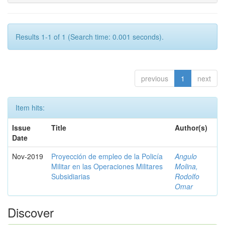
Results 1-1 of 1 (Search time: 0.001 seconds).
previous
1
next
Item hits:
Issue
Title
Author(s)
Date
Nov-2019
Proyección de empleo de la Policía
Angulo
Militar en las Operaciones Militares
Molina,
Subsidiarias
Rodolfo
Omar
Discover