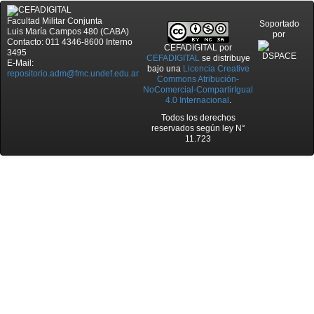
Facultad Militar Conjunta
Soportado
Luis María Campos 480 (CABA)
por
Contacto: 011 4346-8600 Interno
CEFADIGITAL
por
3495
CEFADIGITAL
se distribuye
E-Mail:
bajo una
Licencia Creative
repositorio.adm@fmc.undef.edu.ar
Commons Atribución-
NoComercial-CompartirIgual
4.0 Internacional
.
Todos los derechos
reservados según ley N°
11.723