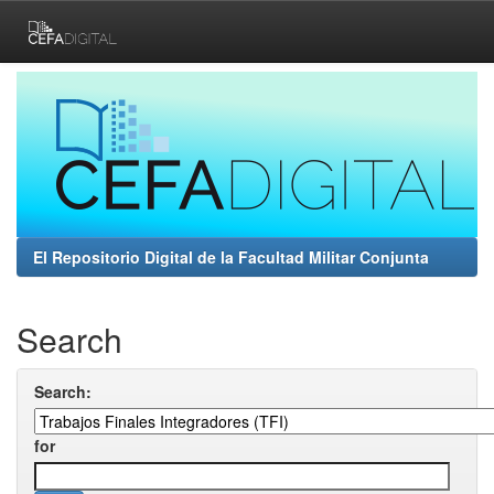
Skip
navigation
El Repositorio Digital de la Facultad Militar Conjunta
Search
Search:
for