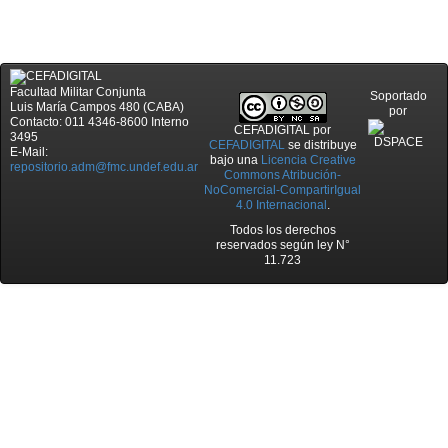
Facultad Militar Conjunta
Soportado
Luis María Campos 480 (CABA)
por
Contacto: 011 4346-8600 Interno
CEFADIGITAL
por
3495
CEFADIGITAL
se distribuye
E-Mail:
bajo una
Licencia Creative
repositorio.adm@fmc.undef.edu.ar
Commons Atribución-
NoComercial-CompartirIgual
4.0 Internacional
.
Todos los derechos
reservados según ley N°
11.723