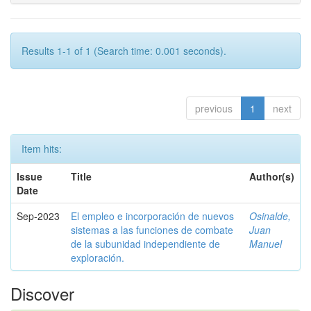
Results 1-1 of 1 (Search time: 0.001 seconds).
previous
1
next
Item hits:
Issue
Title
Author(s)
Date
Sep-2023
El empleo e incorporación de nuevos
Osinalde,
sistemas a las funciones de combate
Juan
de la subunidad independiente de
Manuel
exploración.
Discover