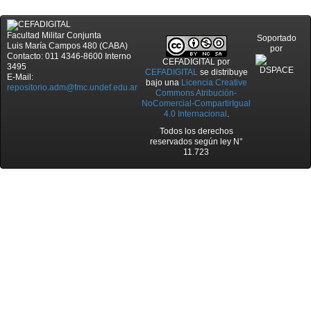
Facultad Militar Conjunta
Soportado
Luis María Campos 480 (CABA)
por
Contacto: 011 4346-8600 Interno
CEFADIGITAL
por
3495
CEFADIGITAL
se distribuye
E-Mail:
bajo una
Licencia Creative
repositorio.adm@fmc.undef.edu.ar
Commons Atribución-
NoComercial-CompartirIgual
4.0 Internacional
.
Todos los derechos
reservados según ley N°
11.723