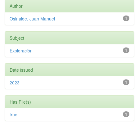
Author
Osinalde, Juan Manuel
1
Subject
Exploración
1
Date issued
2023
1
Has File(s)
true
1