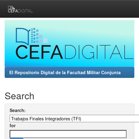
Skip
navigation
El Repositorio Digital de la Facultad Militar Conjunta
Search
Search:
for