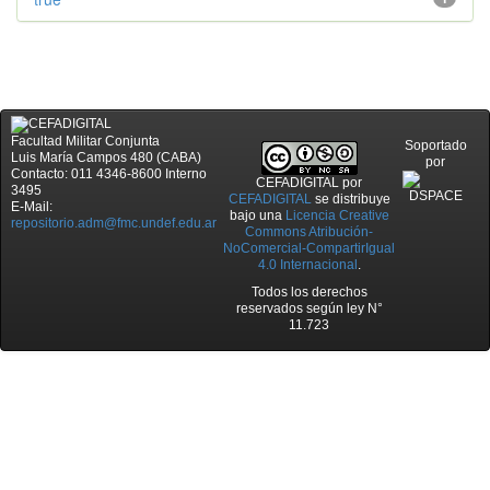
Facultad Militar Conjunta
Soportado
Luis María Campos 480 (CABA)
por
Contacto: 011 4346-8600 Interno
CEFADIGITAL
por
3495
CEFADIGITAL
se distribuye
E-Mail:
bajo una
Licencia Creative
repositorio.adm@fmc.undef.edu.ar
Commons Atribución-
NoComercial-CompartirIgual
4.0 Internacional
.
Todos los derechos
reservados según ley N°
11.723