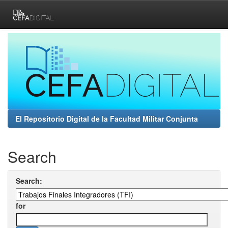
Skip
navigation
El Repositorio Digital de la Facultad Militar Conjunta
Search
Search:
for