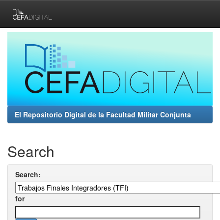
Skip
navigation
El Repositorio Digital de la Facultad Militar Conjunta
Search
Search:
for