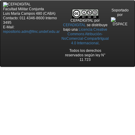
Facultad Militar Conjunta
Soportado
Luis María Campos 480 (CABA)
por
Contacto: 011 4346-8600 Interno
CEFADIGITAL
por
3495
CEFADIGITAL
se distribuye
E-Mail:
bajo una
Licencia Creative
repositorio.adm@fmc.undef.edu.ar
Commons Atribución-
NoComercial-CompartirIgual
4.0 Internacional
.
Todos los derechos
reservados según ley N°
11.723