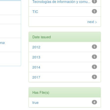
Tecnologías de información y comu...
1
TIC
1
next >
Date issued
ena
2012
1
2013
1
2014
1
2017
1
Has File(s)
true
4