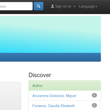
Sign on to:
Language
Discover
Author
Arozarena Gratacos, Miguel
1
Fonseca, Claudia Elisabeth
1