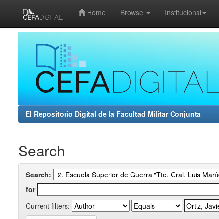
Home
Browse
Institucional
Skip
navigation
El Repositorio Digital de la Facultad Militar Conjunta
Search
Search:
for
Current filters: