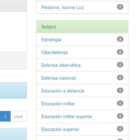
Perdomo, Ivonne Luz
1
Subject
Estrategia
3
Ciberdefensa
2
Defensa cibernética
1
Defensa nacional
1
Educación a distancia
1
Educación militar
1
1
next
Educación militar superior
1
Educación superior
1