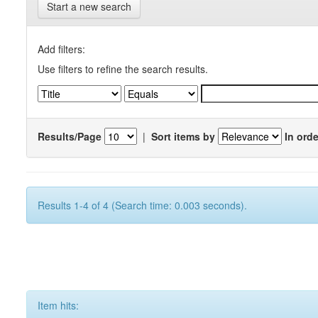
Start a new search
Add filters:
Use filters to refine the search results.
Results/Page
|
Sort items by
In orde
Results 1-4 of 4 (Search time: 0.003 seconds).
Item hits: