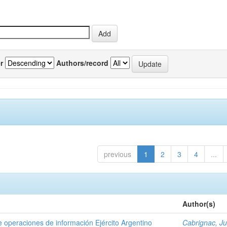
r
Authors/record
previous
1
2
3
4
...
Author(s)
de operaciones de información Ejército Argentino
Cabrignac, J