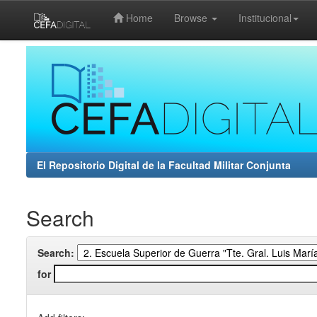
Home
Browse
Institucional
Skip
navigation
El Repositorio Digital de la Facultad Militar Conjunta
Search
Search:
for