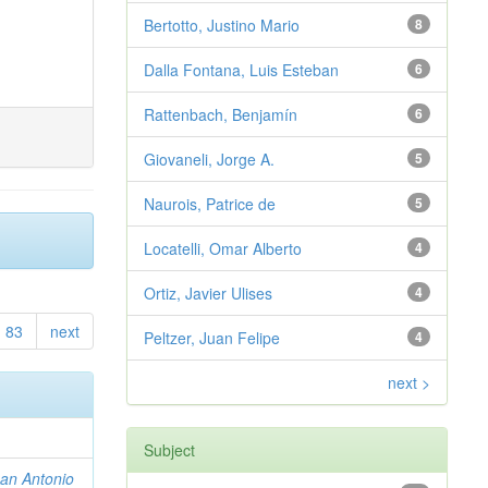
Bertotto, Justino Mario
8
Dalla Fontana, Luis Esteban
6
Rattenbach, Benjamín
6
Giovaneli, Jorge A.
5
Naurois, Patrice de
5
Locatelli, Omar Alberto
4
Ortiz, Javier Ulises
4
83
next
Peltzer, Juan Felipe
4
next >
Subject
uan Antonio