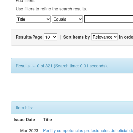
Add filters:
Use filters to refine the search results.
Results/Page
|
Sort items by
In orde
Results 1-10 of 821 (Search time: 0.01 seconds).
Item hits:
Issue Date
Title
Mar-2023
Perfil y competencias profesionales del oficial 