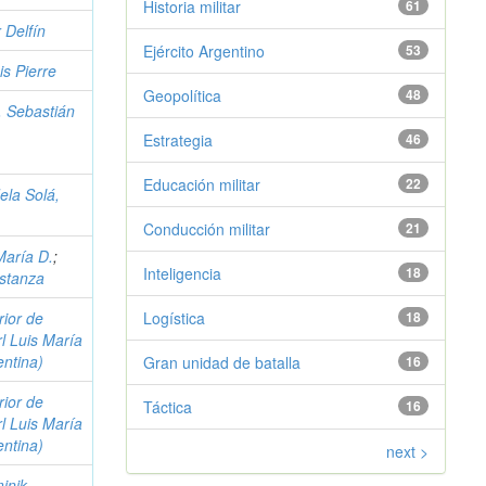
Historia militar
61
r Delfín
Ejército Argentino
53
is Pierre
Geopolítica
48
, Sebastián
Estrategia
46
Educación militar
22
ela Solá,
Conducción militar
21
María D.
;
Inteligencia
18
nstanza
ior de
Logística
18
l Luis María
ntina)
Gran unidad de batalla
16
ior de
Táctica
16
l Luis María
ntina)
next >
inik