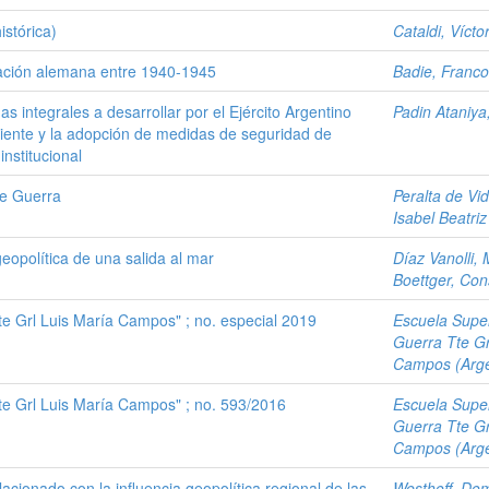
istórica)
Cataldi, Vícto
upación alemana entre 1940-1945
Badie, Franco
s integrales a desarrollar por el Ejército Argentino
Padin Ataniya
ciente y la adopción de medidas de seguridad de
institucional
de Guerra
Peralta de Vid
Isabel Beatriz
geopolítica de una salida al mar
Díaz Vanolli, 
Boettger, Co
te Grl Luis María Campos" ; no. especial 2019
Escuela Super
Guerra Tte Gr
Campos (Arge
te Grl Luis María Campos" ; no. 593/2016
Escuela Super
Guerra Tte Gr
Campos (Arge
acionado con la influencia geopolítica regional de las
Westhoff, Dom