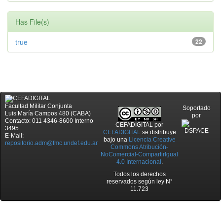
Has File(s)
true
22
Facultad Militar Conjunta
Soportado
Luis María Campos 480 (CABA)
por
Contacto: 011 4346-8600 Interno
CEFADIGITAL
por
3495
CEFADIGITAL
se distribuye
E-Mail:
bajo una
Licencia Creative
repositorio.adm@fmc.undef.edu.ar
Commons Atribución-
NoComercial-CompartirIgual
4.0 Internacional
.
Todos los derechos
reservados según ley N°
11.723