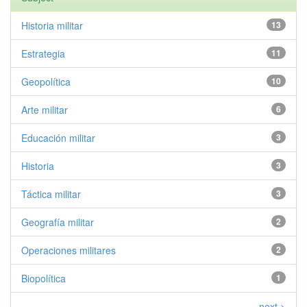
Historia militar
13
Estrategia
11
Geopolítica
10
Arte militar
6
Educación militar
3
Historia
3
Táctica militar
3
Geografía militar
2
Operaciones militares
2
Biopolítica
1
next >