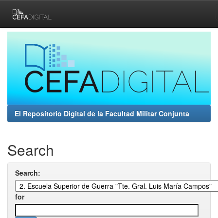
Skip
navigation
El Repositorio Digital de la Facultad Militar Conjunta
Search
Search:
for