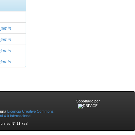
njamín
njamín
njamín
njamín
Soportado por
o una
Licencia Creative Commons
l 4.0 Internacional
.
ún ley N° 11.723