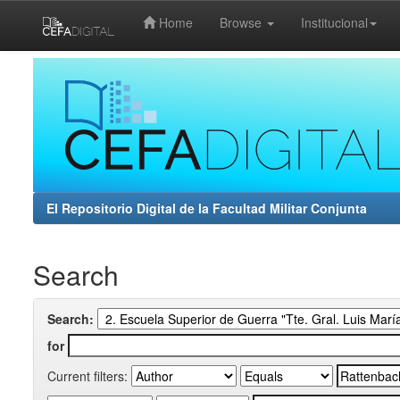
Home
Browse
Institucional
Skip
navigation
El Repositorio Digital de la Facultad Militar Conjunta
Search
Search:
for
Current filters: