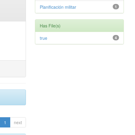
Planificación militar
1
Has File(s)
true
4
1
next