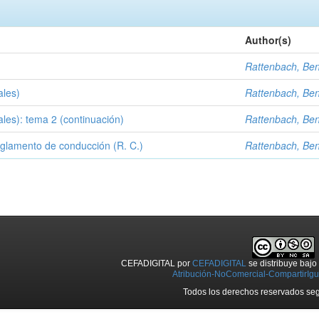
Author(s)
Rattenbach, Be
ales)
Rattenbach, Be
ales): tema 2 (continuación)
Rattenbach, Be
eglamento de conducción (R. C.)
Rattenbach, Be
CEFADIGITAL
por
CEFADIGITAL
se distribuye baj
Atribución-NoComercial-CompartirIgua
Todos los derechos reservados seg