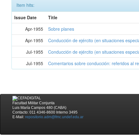
Item hits:
Issue Date
Title
Apr-1955
Sobre planes
Apr-1955
Conducción de ejército (en situaciones especi
Jul-1955
Conducción de ejército (en situaciones especi
Jul-1955
Comentarios sobre conducción: referidos al r
Facultad Militar Conjunta
Luis María Campos 480 (CABA)
Contacto: 011 4346-8600 Interno 3495
E-Mail:
repositorio.adm@fmc.undef.edu.ar